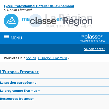
Panneau de gestion des cookies
Lycée Professionnel Hôtelier de St-Chamond
Menu de la rubrique
Contenu
LPH Saint-Chamond
MENU
Se connecter
Vous êtes ici :
Accueil
›
L'Europe - Erasmus+
›
L'Europe - Erasmus+
La section européenne
Le programme Erasmus +
Ressources Erasmus+