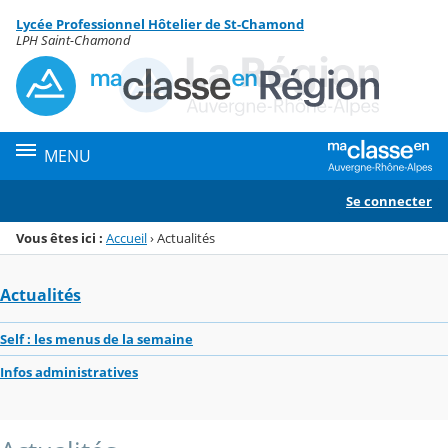
Panneau de gestion des cookies
Lycée Professionnel Hôtelier de St-Chamond
Menu de la rubrique
Contenu
LPH Saint-Chamond
MENU
Se connecter
Vous êtes ici :
Accueil
›
Actualités
Actualités
Self : les menus de la semaine
Infos administratives