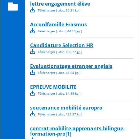
lettre engagement élève
Télécharger
( .
doc
,
30.21
ko
)
Accordfamille Erasmus
Télécharger
( .
docx
,
44.19
ko
)
Candidature Selection HR
Télécharger
( .
doc
,
160.77
ko
)
Evaluationstage etranger anglais
Télécharger
( .
doc
,
48.64
ko
)
EPREUVE MOBILITE
Télécharger
( .
doc
,
84.99
ko
)
soutenance mobilité europro
Télécharger
( .
doc
,
122.37
ko
)
contrat-mobilite-apprenants-bilingue-
formation-pro[1]