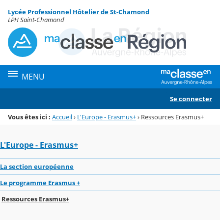
Panneau de gestion des cookies
Lycée Professionnel Hôtelier de St-Chamond
Menu de la rubrique
Contenu
LPH Saint-Chamond
MENU
Se connecter
Vous êtes ici :
Accueil
›
L'Europe - Erasmus+
›
Ressources Erasmus+
L'Europe - Erasmus+
La section européenne
Le programme Erasmus +
Ressources Erasmus+