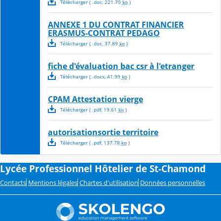
Télécharger
( .
doc
,
221.70
ko
)
ANNEXE 1 DU CONTRAT FINANCIER
ERASMUS-CONTRAT PEDAGO
Télécharger
( .
doc
,
37.89
ko
)
fiche d'évaluation bac csr à l'etranger
Télécharger
( .
docx
,
41.99
ko
)
CPAM Attestation vierge
Télécharger
( .
pdf
,
19.61
ko
)
autorisationsortie territoire
Télécharger
( .
pdf
,
137.78
ko
)
Lycée Professionnel Hôtelier de St-Chamond
Contacts
Mentions légales
Chartes d'utilisation
Données personnelles