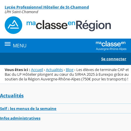
Panneau de gestion des cookies
Lycée Professionnel Hôtelier de St-Chamond
Menu de la rubrique
Contenu
LPH Saint-Chamond
MENU
Se connecter
Vous êtes ici :
Accueil
›
Actualités
›
Blog
›
Les élèves de terminale CAP et
Bac du LP Hôtelier plongent au cœur du SIRHA 2025 à Eurexpo grâce au
soutien de la Région Auvergne-Rhône-Alpes (750€ pour les transports) !
Actualités
Self : les menus de la semaine
Infos administratives