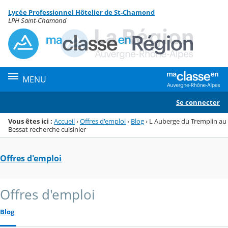
Panneau de gestion des cookies
Lycée Professionnel Hôtelier de St-Chamond
Menu de la rubrique
Contenu
LPH Saint-Chamond
MENU
Se connecter
Vous êtes ici :
Accueil
›
Offres d'emploi
›
Blog
›
L Auberge du Tremplin au
Bessat recherche cuisinier
Offres d'emploi
Offres d'emploi
Blog