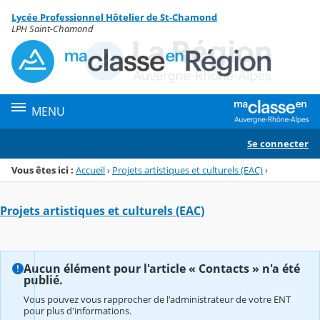
Panneau de gestion des cookies
Lycée Professionnel Hôtelier de St-Chamond
Menu de la rubrique
Contenu
LPH Saint-Chamond
MENU
Se connecter
Vous êtes ici :
Accueil
›
Projets artistiques et culturels (EAC)
›
Projets artistiques et culturels (EAC)
Aucun élément pour l'article « Contacts » n'a été
publié.
Vous pouvez vous rapprocher de l'administrateur de votre ENT
pour plus d'informations.