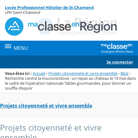
Panneau de gestion des cookies
Lycée Professionnel Hôtelier de St-Chamond
Menu de la rubrique
Contenu
LPH Saint-Chamond
MENU
Se connecter
Vous êtes ici :
Accueil
›
Projets citoyenneté et vivre ensemble
›
Blog
›
Recherche contre la mucoviscidose : un repas au château le 19 mai dans
le cadre de l'opération nationale Tables gourmandes, pour donner un
souffle d’espoir
Projets citoyenneté et vivre ensemble
Projets citoyenneté et vivre
ensemble