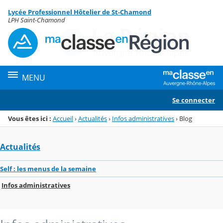
Panneau de gestion des cookies
Lycée Professionnel Hôtelier de St-Chamond
Menu de la rubrique
Contenu
LPH Saint-Chamond
MENU
Se connecter
Vous êtes ici :
Accueil
›
Actualités
›
Infos administratives
›
Blog
Actualités
Self : les menus de la semaine
Infos administratives