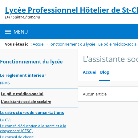
Panneau de gestion des cookies
Lycée Professionnel Hôtelier de St
Menu de la rubrique
Contenu
LPH Saint-Chamond
MENU
Vous êtes ici :
Accueil
›
Fonctionnement du lycée
›
Le pôle médico-social
L'assistante so
Fonctionnement du lycée
Accueil
Blog
Le réglement intérieur
PPMS
Le pôle médico-social
Aucun article
L'assistante sociale scolaire
Les structures de concertations
Le CVL
Le comité d'éducation à la santé et à la
citoyenneté (CESC)
Le conseil de classe