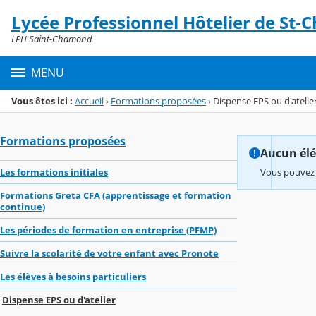
Panneau de gestion des cookies
Lycée Professionnel Hôtelier de St
Menu de la rubrique
Contenu
LPH Saint-Chamond
MENU
Vous êtes ici :
Accueil
›
Formations proposées
›
Dispense EPS ou d'atelie
Formations proposées
Aucun élém
Les formations initiales
Vous pouvez 
Formations Greta CFA (apprentissage et formation
continue)
Les périodes de formation en entreprise (PFMP)
Suivre la scolarité de votre enfant avec Pronote
Les élèves à besoins particuliers
Dispense EPS ou d'atelier