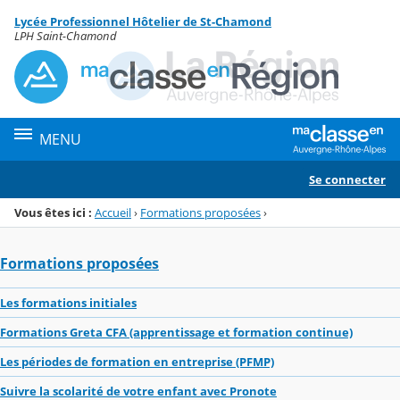
Panneau de gestion des cookies
Lycée Professionnel Hôtelier de St-Chamond
Menu de la rubrique
Contenu
LPH Saint-Chamond
MENU
Se connecter
Vous êtes ici :
Accueil
›
Formations proposées
›
Formations proposées
Les formations initiales
Formations Greta CFA (apprentissage et formation continue)
Les périodes de formation en entreprise (PFMP)
Suivre la scolarité de votre enfant avec Pronote