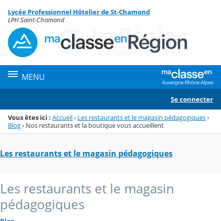
Panneau de gestion des cookies
Lycée Professionnel Hôtelier de St-Chamond
Menu de la rubrique
Contenu
LPH Saint-Chamond
MENU
Se connecter
Vous êtes ici :
Accueil
›
Les restaurants et le magasin pédagogiques
›
Blog
›
Nos restaurants et la boutique vous accueillent
Les restaurants et le magasin pédagogiques
Les restaurants et le magasin
pédagogiques