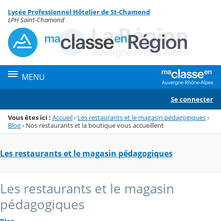
Panneau de gestion des cookies
Lycée Professionnel Hôtelier de St-Chamond
Menu de la rubrique
Contenu
LPH Saint-Chamond
MENU
Se connecter
Vous êtes ici :
Accueil
›
Les restaurants et le magasin pédagogiques
›
Blog
›
Nos restaurants et la boutique vous accueillent
Les restaurants et le magasin pédagogiques
Les restaurants et le magasin
pédagogiques