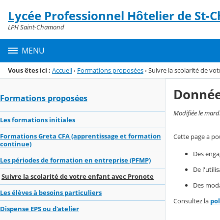
Panneau de gestion des cookies
Lycée Professionnel Hôtelier de St
Menu de la rubrique
Contenu
LPH Saint-Chamond
MENU
Vous êtes ici :
Accueil
›
Formations proposées
›
Suivre la scolarité de vo
Donnée
Formations proposées
Modifiée le mard
Les formations initiales
Formations Greta CFA (apprentissage et formation
Cette page a pou
continue)
Des enga
Les périodes de formation en entreprise (PFMP)
De l'util
Suivre la scolarité de votre enfant avec Pronote
Des modal
Les élèves à besoins particuliers
Consultez la
po
Dispense EPS ou d'atelier