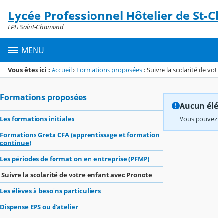
Panneau de gestion des cookies
Lycée Professionnel Hôtelier de St
Menu de la rubrique
Contenu
LPH Saint-Chamond
MENU
Vous êtes ici :
Accueil
›
Formations proposées
›
Suivre la scolarité de vo
Formations proposées
Aucun élém
Les formations initiales
Vous pouvez 
Formations Greta CFA (apprentissage et formation
continue)
Les périodes de formation en entreprise (PFMP)
Suivre la scolarité de votre enfant avec Pronote
Les élèves à besoins particuliers
Dispense EPS ou d'atelier