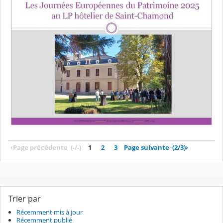
‹
Page précédente
(-/-)
1
2
3
Page suivante
(2/3)
›
Trier par
Récemment mis à jour
Récemment publié