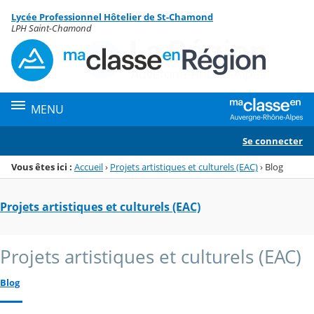
Panneau de gestion des cookies
Lycée Professionnel Hôtelier de St-Chamond
Menu de la rubrique
Contenu
LPH Saint-Chamond
MENU
Se connecter
Vous êtes ici :
Accueil
›
Projets artistiques et culturels (EAC)
›
Blog
Projets artistiques et culturels (EAC)
Projets artistiques et culturels (EAC)
Blog