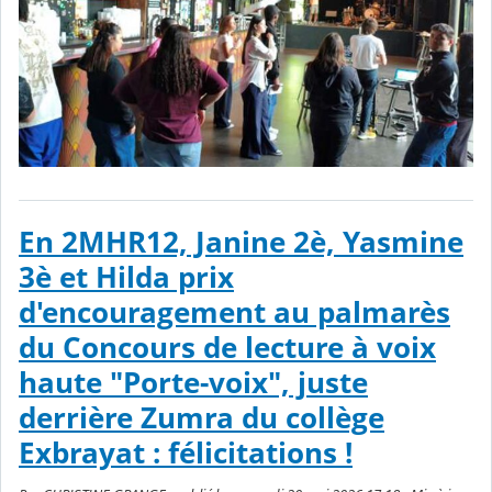
En 2MHR12, Janine 2è, Yasmine
3è et Hilda prix
d'encouragement au palmarès
du Concours de lecture à voix
haute "Porte-voix", juste
derrière Zumra du collège
Exbrayat : félicitations !